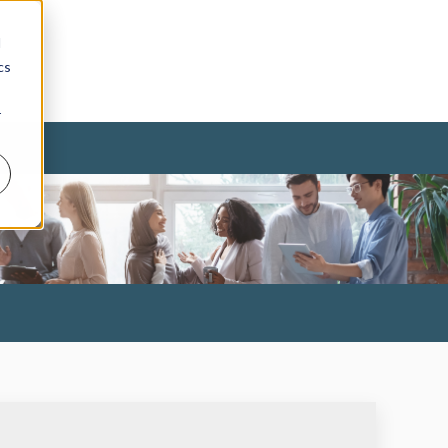
d
cs
r