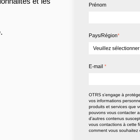
ionnalités et les
Prénom
.
Pays/Région
*
E-mail
*
OTRS s’engage à protéger 
vos informations personne
produits et services que
pouvons vous contacter au
d’autres contenus suscept
vous contactions à cette f
comment vous souhaitez ê