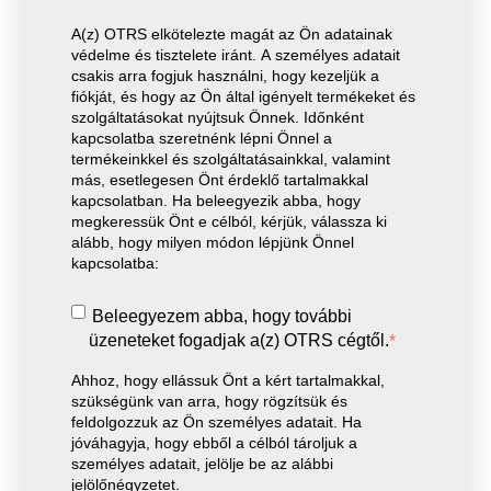
A(z) OTRS elkötelezte magát az Ön adatainak
védelme és tisztelete iránt. A személyes adatait
csakis arra fogjuk használni, hogy kezeljük a
fiókját, és hogy az Ön által igényelt termékeket és
szolgáltatásokat nyújtsuk Önnek. Időnként
kapcsolatba szeretnénk lépni Önnel a
termékeinkkel és szolgáltatásainkkal, valamint
más, esetlegesen Önt érdeklő tartalmakkal
kapcsolatban. Ha beleegyezik abba, hogy
megkeressük Önt e célból, kérjük, válassza ki
alább, hogy milyen módon lépjünk Önnel
kapcsolatba:
Beleegyezem abba, hogy további
üzeneteket fogadjak a(z) OTRS cégtől.
*
Ahhoz, hogy ellássuk Önt a kért tartalmakkal,
szükségünk van arra, hogy rögzítsük és
feldolgozzuk az Ön személyes adatait. Ha
jóváhagyja, hogy ebből a célból tároljuk a
személyes adatait, jelölje be az alábbi
jelölőnégyzetet.