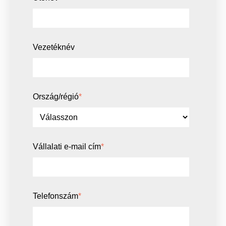
Vezetéknév
Ország/régió
*
Vállalati e-mail cím
*
Telefonszám
*